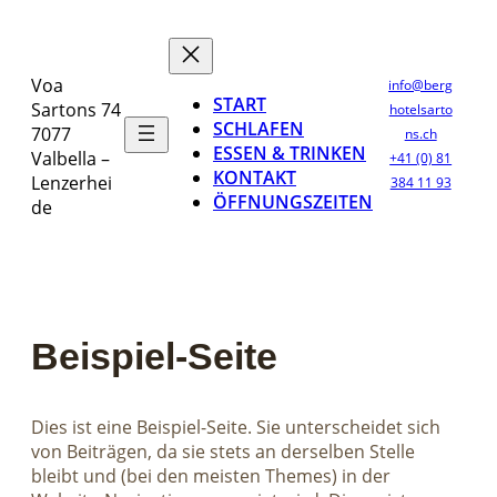
Zum
Inhalt
springen
Voa
info@berg
START
Sartons 74
hotelsarto
SCHLAFEN
7077
ns.ch
ESSEN & TRINKEN
Valbella –
+41 (0) 81
KONTAKT
Lenzerhei
384 11 93
ÖFFNUNGSZEITEN
de
Beispiel-Seite
Dies ist eine Beispiel-Seite. Sie unterscheidet sich
von Beiträgen, da sie stets an derselben Stelle
bleibt und (bei den meisten Themes) in der