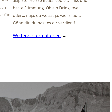
otel
Skipiste. Heisse Beats, coole Drinks und
auch
beste Stimmung. Ob ein Drink, zwei
t für
oder… naja, du weisst ja, wie`s läuft.
Gönn dir, du hast es dir verdient!
Weitere Informationen
→