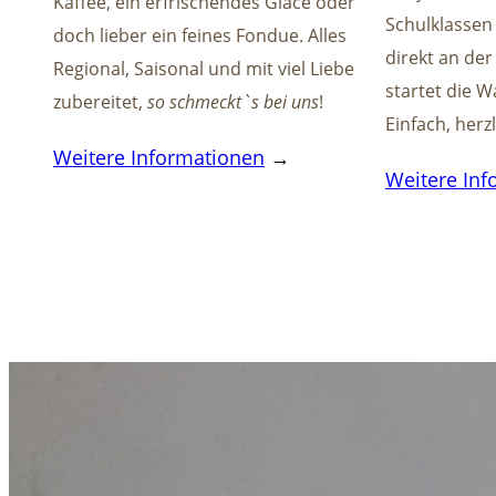
Kaffee, ein erfrischendes Glace oder
Schulklassen
doch lieber ein feines Fondue. Alles
direkt an de
Regional, Saisonal und mit viel Liebe
startet die 
zubereitet,
so schmeckt`s bei uns
!
Einfach, herz
Weitere Informationen
→
Weitere In