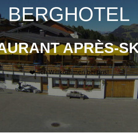
BERGHOTEL
AURANT APRÈS-SK
❤️-lich Willkommen bei uns!