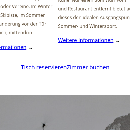
Ruhe. Nur einen Steinwurf vom H
 oder Vereine. Im Winter
und Restaurant entfernt bietet 
r Skipiste, im Sommer
dieses den idealen Ausgangspunk
Wanderung vor der Tür.
Sommer- und Wintersport.
lich, mittendrin.
Weitere Informationen
→
formationen
→
Tisch reservieren
Zimmer buchen