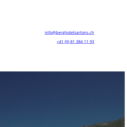
info@berghotelsartons.ch
+41 (0) 81 384 11 93